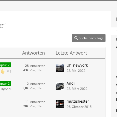
e“
Suche nach Tags
Antworten
Letzte Antwort
Uh_newyork
aptur 2
28
Antworten
43k
Zugriffe
22. Mai 2022
1
Andi
aptur 2
2
Antworten
5,8k
Zugriffe
22. März 2022
n-Hybrid
muttisbester
11
Antworten
20k
Zugriffe
26. Oktober 2015