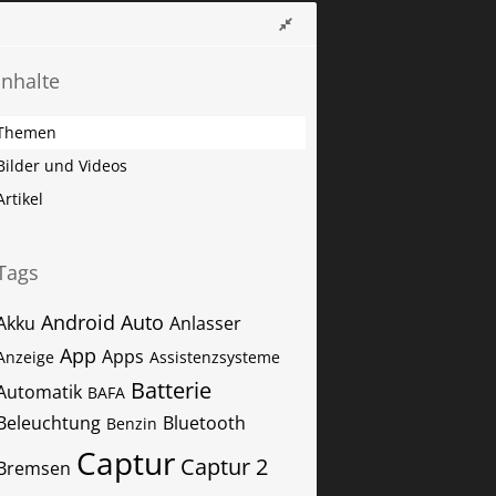
Inhalte
Themen
Bilder und Videos
Artikel
Tags
Android Auto
Akku
Anlasser
App
Apps
Anzeige
Assistenzsysteme
Batterie
Automatik
BAFA
Beleuchtung
Bluetooth
Benzin
Captur
Captur 2
Bremsen