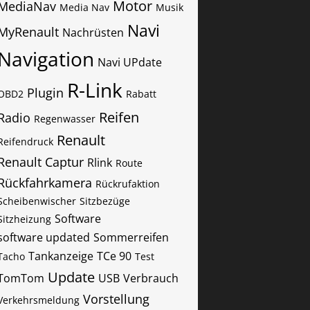
Motor
MediaNav
Media Nav
Musik
Navi
MyRenault
Nachrüsten
Navigation
Navi UPdate
R-Link
Plugin
OBD2
Rabatt
Reifen
Radio
Regenwasser
Renault
Reifendruck
Renault Captur
Rlink
Route
Rückfahrkamera
Rückrufaktion
Scheibenwischer
Sitzbezüge
Software
Sitzheizung
software updated
Sommerreifen
Tankanzeige
TCe 90
Tacho
Test
Update
TomTom
USB
Verbrauch
Vorstellung
Verkehrsmeldung