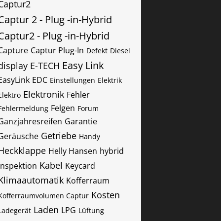
Captur2
Captur 2 - Plug -in-Hybrid
Captur2 - Plug -in-Hybrid
Capture
Captur Plug-In
Defekt
Diesel
Easy Link
display
E-TECH
EasyLink
EDC
Einstellungen
Elektrik
Elektronik
Fehler
Elektro
Felgen
Fehlermeldung
Forum
Ganzjahresreifen
Garantie
Getriebe
Geräusche
Handy
Heckklappe
Helly Hansen
hybrid
Kabel
Inspektion
Keycard
Klimaautomatik
Kofferraum
Kosten
Kofferraumvolumen Captur
Laden
LPG
Ladegerät
Lüftung