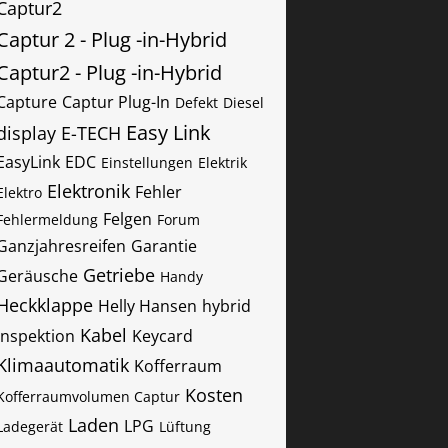
Captur2
Captur 2 - Plug -in-Hybrid
Captur2 - Plug -in-Hybrid
Capture
Captur Plug-In
Defekt
Diesel
Easy Link
display
E-TECH
EasyLink
EDC
Einstellungen
Elektrik
Elektronik
Fehler
Elektro
Felgen
Fehlermeldung
Forum
Ganzjahresreifen
Garantie
Getriebe
Geräusche
Handy
Heckklappe
Helly Hansen
hybrid
Kabel
Inspektion
Keycard
Klimaautomatik
Kofferraum
Kosten
Kofferraumvolumen Captur
Laden
LPG
Ladegerät
Lüftung