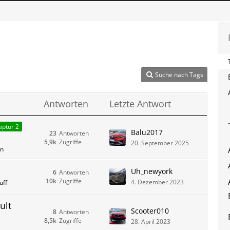
Suche nach Tags
Antworten
Letzte Antwort
aptur 2
Balu2017
23
Antworten
5,9k
Zugriffe
20. September 2025
en
Uh_newyork
6
Antworten
10k
Zugriffe
4. Dezember 2023
uff
ult
Scooter010
8
Antworten
8,5k
Zugriffe
28. April 2023