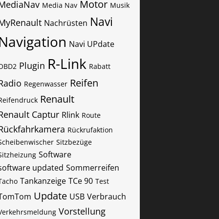
Motor
MediaNav
Media Nav
Musik
Navi
MyRenault
Nachrüsten
Navigation
Navi UPdate
R-Link
Plugin
OBD2
Rabatt
Reifen
Radio
Regenwasser
Renault
Reifendruck
Renault Captur
Rlink
Route
Rückfahrkamera
Rückrufaktion
Scheibenwischer
Sitzbezüge
Software
Sitzheizung
software updated
Sommerreifen
Tankanzeige
TCe 90
Tacho
Test
Update
TomTom
USB
Verbrauch
Vorstellung
Verkehrsmeldung