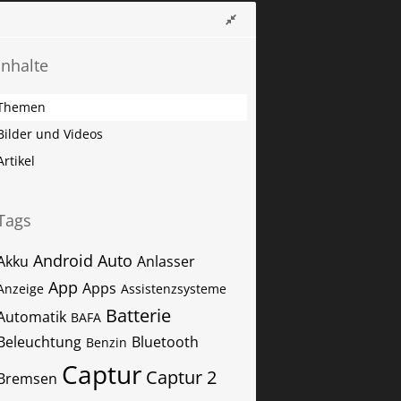
Inhalte
Themen
Bilder und Videos
Artikel
Tags
Android Auto
Akku
Anlasser
App
Apps
Anzeige
Assistenzsysteme
Batterie
Automatik
BAFA
Beleuchtung
Bluetooth
Benzin
Captur
Captur 2
Bremsen