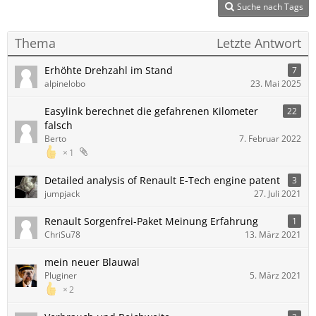
Suche nach Tags
Thema
Letzte Antwort
Erhöhte Drehzahl im Stand
7
alpinelobo
23. Mai 2025
Easylink berechnet die gefahrenen Kilometer
22
falsch
Berto
7. Februar 2022
1
Detailed analysis of Renault E-Tech engine patent
3
jumpjack
27. Juli 2021
Renault Sorgenfrei-Paket Meinung Erfahrung
1
ChriSu78
13. März 2021
mein neuer Blauwal
Pluginer
5. März 2021
2