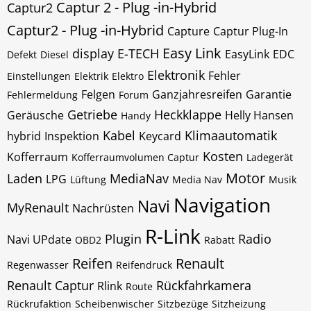
Captur 2 - Plug -in-Hybrid
Captur2
Captur2 - Plug -in-Hybrid
Capture
Captur Plug-In
Easy Link
display
E-TECH
EasyLink
EDC
Defekt
Diesel
Elektronik
Fehler
Einstellungen
Elektrik
Elektro
Felgen
Ganzjahresreifen
Garantie
Fehlermeldung
Forum
Getriebe
Heckklappe
Geräusche
Helly Hansen
Handy
Kabel
Klimaautomatik
hybrid
Inspektion
Keycard
Kosten
Kofferraum
Kofferraumvolumen Captur
Ladegerät
Motor
Laden
MediaNav
LPG
Lüftung
Media Nav
Musik
Navigation
Navi
MyRenault
Nachrüsten
R-Link
Plugin
Radio
Navi UPdate
OBD2
Rabatt
Reifen
Renault
Regenwasser
Reifendruck
Renault Captur
Rückfahrkamera
Rlink
Route
Rückrufaktion
Scheibenwischer
Sitzbezüge
Sitzheizung