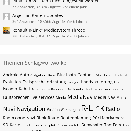
Rlink - Uhrzeit kann nicht eingestellt werden
55 Antworten, 32.328 Zugriffe, Vor einem Jahr
Ärger mit Karten-Updates
364 Antworten, 187.566 Zugriffe, Vor 6 Jahren
Renault R-Link* Mediasystem Thread
388 Antworten, 364.165 Zugriffe, Vor 13 Jahren
Themen-Schlagwortwolke
Android Auto
Bluetooth
Captur
Aufgaben
Bass
E-Mail
Email
Endstufe
Evolution
Freisprecheinrichtung
Handyhalterung
Google
Iso
Isoamp
Kabel
Kabelbaum
Kalender
Kartenabo
Laden externer Routen
MediaNav
Lautsprecher
live-services
Media Nav
Media
Musik
R-Link
Navi
Navigation
Radio
Position Warnungen
Radio ohne Navi
Rlink
Route
Routenplanung
Rückfahrkamera
SD-Karte
Subwoofer
TomTom
Sender
Speicherplatz
Sprachbefehl
Ton